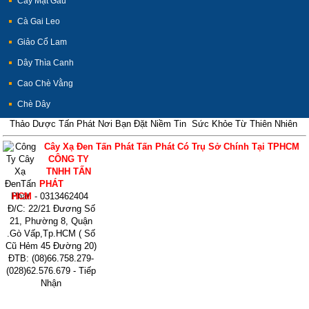
Cây Mật Gấu
Cà Gai Leo
Giảo Cổ Lam
Dây Thìa Canh
Cao Chè Vằng
Chè Dây
Thảo Dược Tấn Phát Nơi Bạn Đặt Niềm Tin Sức Khỏe Từ Thiên Nhiên
Cây Xạ Đen Tấn Phát Tấn Phát Có Trụ Sở Chính Tại TPHCM
CÔNG TY
TNHH TẤN
PHÁT
HCM
- 0313462404
Đ/C: 22/21 Đương Số
21, Phường 8, Quận
.Gò Vấp,Tp.HCM ( Số
Cũ Hẻm 45 Đường 20)
ĐTB: (08)66.758.279-
(028)62.576.679 - Tiếp
Nhận