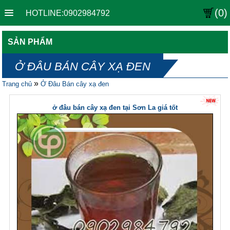
(0)
HOTLINE:0902984792
SẢN PHẨM
Ở ĐÂU BÁN CÂY XẠ ĐEN
»
Trang chủ
Ở Đâu Bán cây xạ đen
ở đâu bán cây xạ đen tại Sơn La giá tốt