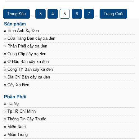
Trang Đầu
...
3
4
5
6
7
...
Trang Cuối
Sản phẩm
» Hình Ảnh Xạ Đen
» Cửa Hàng Bán cây xạ đen
» Phân Phối cây xạ đen
» Cung Cấp cây xạ đen
» Ở Đâu Bán cây xạ đen
» Công TY Bán cây xạ đen
» Địa Chỉ Bán cây xạ đen
» Cây Xạ Đen
Phân Phối
» Hà Nội
» Tp Hồ Chí Minh
» Thông Tin Cây Thuốc
» Miền Nam
» Miền Trung